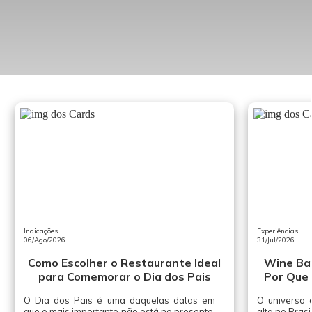
Indicações
Experiências
06/Ago/2026
31/Jul/2026
Como Escolher o Restaurante Ideal
Wine Bar
para Comemorar o Dia dos Pais
Por Que 
O Dia dos Pais é uma daquelas datas em
O universo 
que o mais importante não está no presente,
alta no Brasi