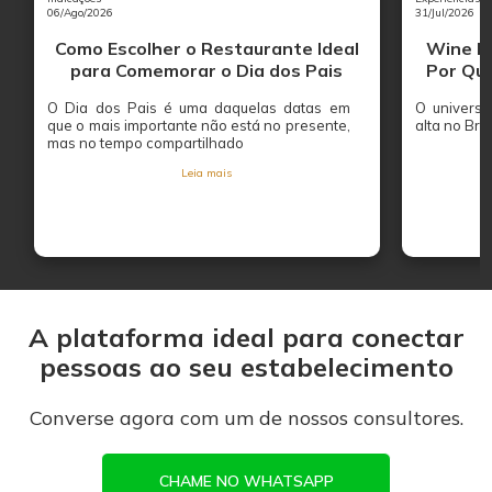
06/Ago/2026
31/Jul/2026
Como Escolher o Restaurante Ideal
Wine Ba
para Comemorar o Dia dos Pais
Por Que
O Dia dos Pais é uma daquelas datas em
O univers
que o mais importante não está no presente,
alta no Bras
mas no tempo compartilhado
Leia mais
A plataforma ideal para conectar
pessoas ao seu estabelecimento
Converse agora com um de nossos consultores.
CHAME NO WHATSAPP