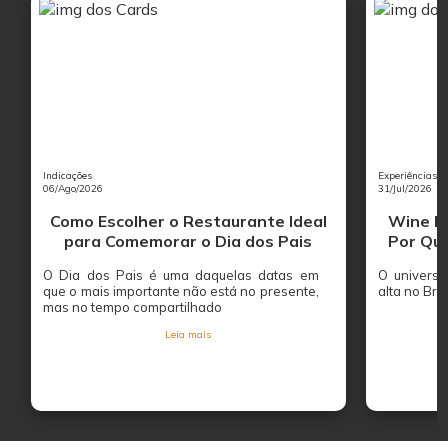
Indicações
Experiências
06/Ago/2026
31/Jul/2026
Como Escolher o Restaurante Ideal
Wine Ba
para Comemorar o Dia dos Pais
Por Que
O Dia dos Pais é uma daquelas datas em
O univers
que o mais importante não está no presente,
alta no Bras
mas no tempo compartilhado
Leia mais