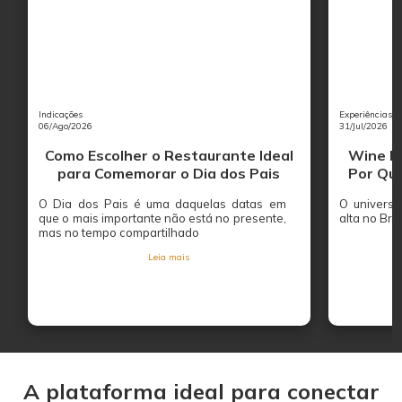
Indicações
Experiências
06/Ago/2026
31/Jul/2026
Como Escolher o Restaurante Ideal
Wine Ba
para Comemorar o Dia dos Pais
Por Que
O Dia dos Pais é uma daquelas datas em
O univers
que o mais importante não está no presente,
alta no Bras
mas no tempo compartilhado
Leia mais
A plataforma ideal para conectar