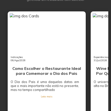
Indicações
Experiências
06/Ago/2026
31/Jul/2026
Como Escolher o Restaurante Ideal
Wine Ba
para Comemorar o Dia dos Pais
Por Que
O Dia dos Pais é uma daquelas datas em
O univers
que o mais importante não está no presente,
alta no Bras
mas no tempo compartilhado
Leia mais