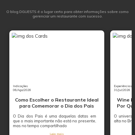
O blog DGUESTS é o lugar certo para obter informações sobre como
gerenciar um restaurante com sucesso.
Indicações
Experiências
06/Ago/2026
31/Jul/2026
Como Escolher o Restaurante Ideal
Wine Ba
para Comemorar o Dia dos Pais
Por Que
O Dia dos Pais é uma daquelas datas em
O univers
que o mais importante não está no presente,
alta no Bras
mas no tempo compartilhado
Leia mais