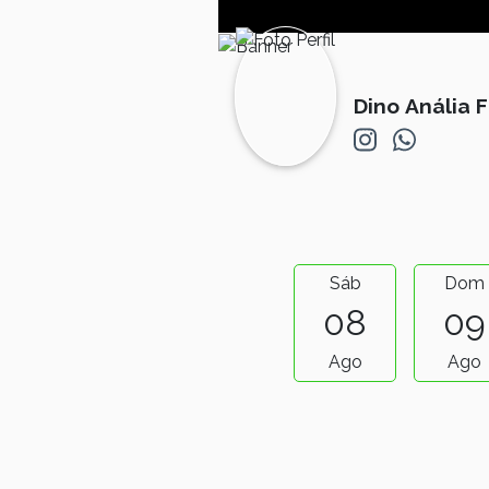
Dino Anália 
Sáb
Dom
08
09
Ago
Ago