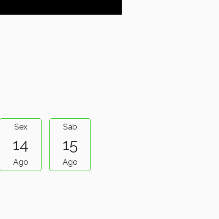
Sex
Sáb
Dom
Seg
14
15
16
17
Ago
Ago
Ago
Ago